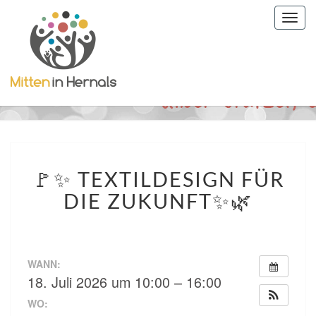
Togg
navig
🚩
🚩✨ TEXTILDESIGN FÜR
✨
TEXTILDESIGN
DIE ZUKUNFT✨🌿
FÜR
DIE
ZUKUNFT✨
🌿
WANN:
18. Juli 2026 um 10:00 – 16:00
WO: