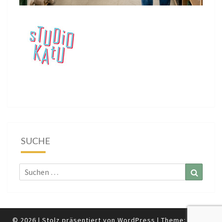
SUCHE
Suchen
Suchen
nach:
© 2026
|
Stolz präsentiert von
WordPress
|
Theme:
Nisarg