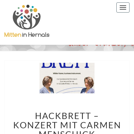
Togg
navig
HACKBRETT
HACKBRETT –
–
KONZERT
KONZERT MIT CARMEN
MIT