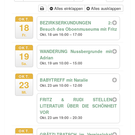
Alles einklappen
Alles ausklappen
OKT.
BEZIRKSERKUNDUNGEN 2:
18
Besuch des Oboenmuseums mit Fritz
Okt. 18 um 16:00 – 17:00
Fr.
OKT.
WANDERUNG Nussbergrunde mit
19
Adrian
Okt. 19 um 10:00 – 15:00
Sa.
OKT.
BABYTREFF mit Natalie
23
Okt. 23 um 10:00 – 12:00
Mi.
FRITZ & RUDI STELLEN
LITERATUR ÜBER DIE SCHÖNHEIT
VOR
Okt. 23 um 19:00 – 20:30
OKT.
GRÄTZLTRATSCH im Vereinslokal