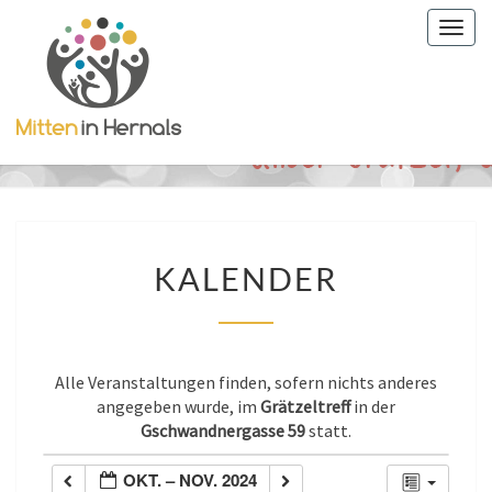
Togg
navig
KALENDER
KALENDER
Alle Veranstaltungen finden, sofern nichts anderes
angegeben wurde, im
Grätzeltreff
in der
Gschwandnergasse 59
statt.
OKT. – NOV. 2024