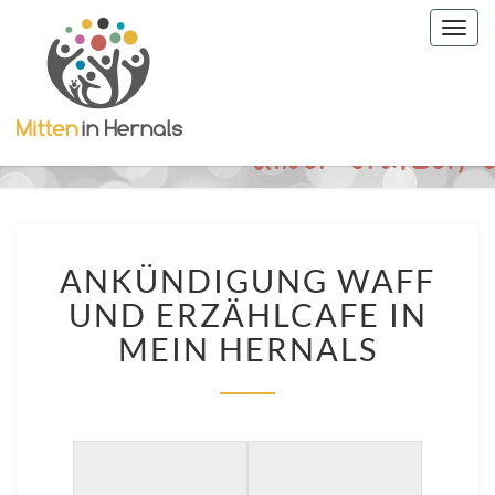
Togg
navig
ANKÜNDIGUNG
ANKÜNDIGUNG WAFF
WAFF
UND
UND ERZÄHLCAFE IN
ERZÄHLCAFE
MEIN HERNALS
IN
MEIN
HERNALS