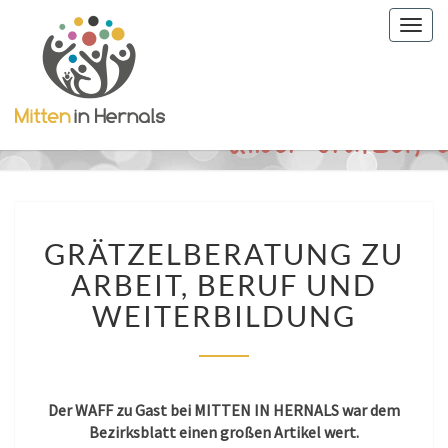
Togg
navig
GRÄTZELBERATUNG
GRÄTZELBERATUNG ZU
ZU
ARBEIT,
ARBEIT, BERUF UND
BERUF
WEITERBILDUNG
UND
WEITERBILDUNG
Der WAFF zu Gast bei MITTEN IN HERNALS war dem
Bezirksblatt einen großen Artikel wert.