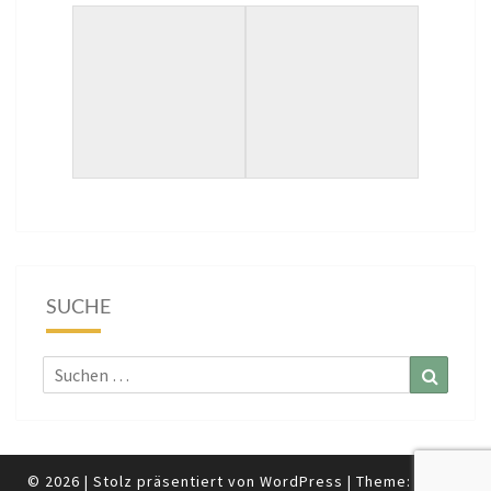
SUCHE
Suchen
Suchen
nach:
© 2026
|
Stolz präsentiert von
WordPress
|
Theme:
Nisarg