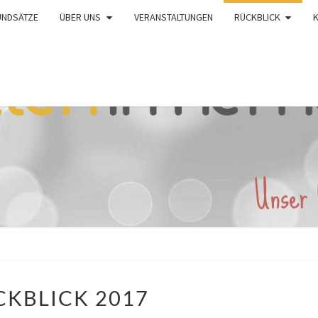
UNDSÄTZE
ÜBER UNS
VERANSTALTUNGEN
RÜCKBLICK
RÜCKBLICK
CKBLICK 2017
2017