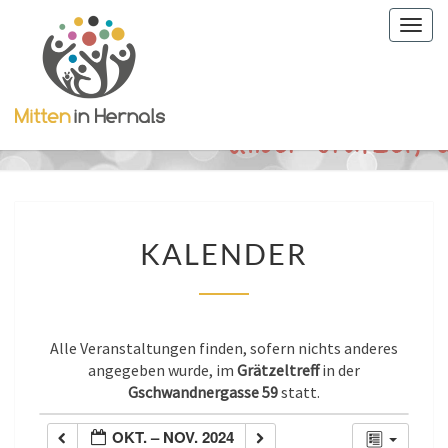
Togg
navig
KALENDER
KALENDER
Alle Veranstaltungen finden, sofern nichts anderes
angegeben wurde, im
Grätzeltreff
in der
Gschwandnergasse 59
statt.
OKT. – NOV. 2024