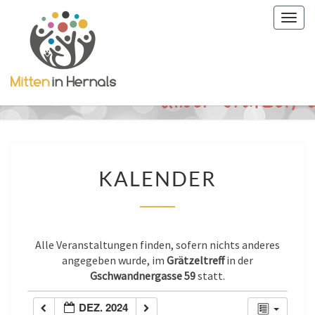
Togg
navig
KALENDER
KALENDER
Alle Veranstaltungen finden, sofern nichts anderes
angegeben wurde, im
Grätzeltreff
in der
Gschwandnergasse 59
statt.
DEZ. 2024