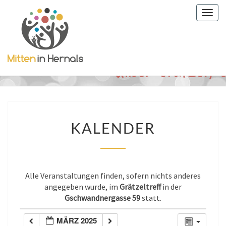
Togg
navig
KALENDER
KALENDER
Alle Veranstaltungen finden, sofern nichts anderes
angegeben wurde, im
Grätzeltreff
in der
Gschwandnergasse 59
statt.
MÄRZ 2025