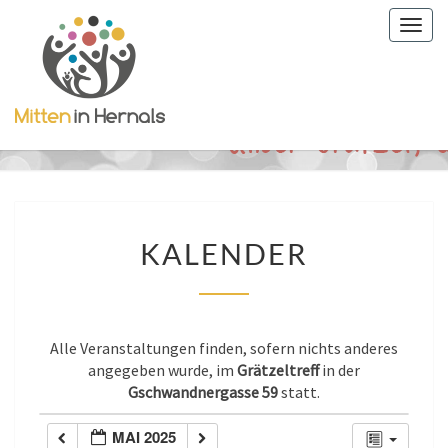
Togg
navig
KALENDER
KALENDER
Alle Veranstaltungen finden, sofern nichts anderes
angegeben wurde, im
Grätzeltreff
in der
Gschwandnergasse 59
statt.
MAI 2025