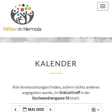
Togg
navig
KALENDER
KALENDER
Alle Veranstaltungen finden, sofern nichts anderes
angegeben wurde, im
Grätzeltreff
in der
Gschwandnergasse 59
statt.
MAI 2025