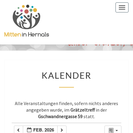
Togg
navig
KALENDER
KALENDER
Alle Veranstaltungen finden, sofern nichts anderes
angegeben wurde, im
Grätzeltreff
in der
Gschwandnergasse 59
statt.
FEB. 2026