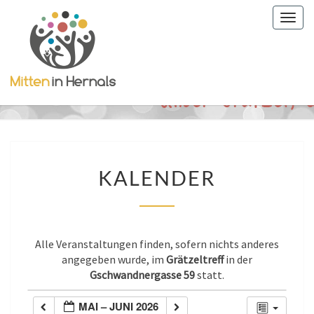
Togg
navig
KALENDER
KALENDER
Alle Veranstaltungen finden, sofern nichts anderes
angegeben wurde, im
Grätzeltreff
in der
Gschwandnergasse 59
statt.
MAI – JUNI 2026