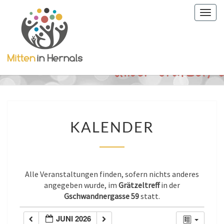
Togg
navig
KALENDER
KALENDER
Alle Veranstaltungen finden, sofern nichts anderes
angegeben wurde, im
Grätzeltreff
in der
Gschwandnergasse 59
statt.
JUNI 2026