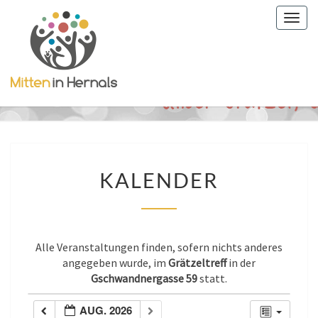
Togg
navig
KALENDER
KALENDER
Alle Veranstaltungen finden, sofern nichts anderes
angegeben wurde, im
Grätzeltreff
in der
Gschwandnergasse 59
statt.
AUG. 2026