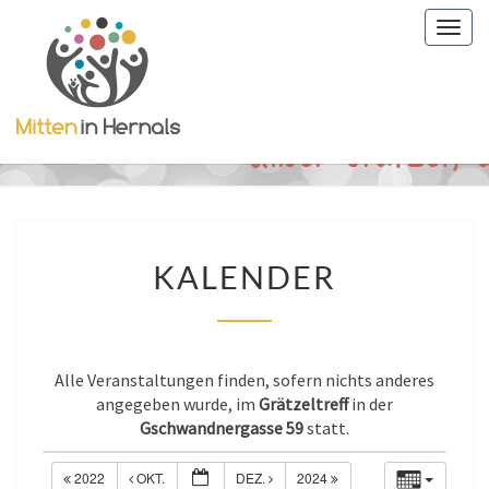
Togg
navig
KALENDER
KALENDER
Alle Veranstaltungen finden, sofern nichts anderes
angegeben wurde, im
Grätzeltreff
in der
Gschwandnergasse 59
statt.
2022
OKT.
DEZ.
2024