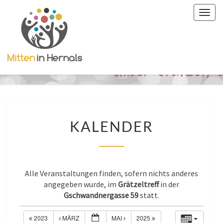
Togg
navig
KALENDER
KALENDER
Alle Veranstaltungen finden, sofern nichts anderes
angegeben wurde, im
Grätzeltreff
in der
Gschwandnergasse 59
statt.
2023
MÄRZ
MAI
2025