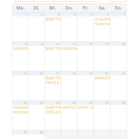
Mo.
Di.
Mi.
Do.
Fr.
Sa.
So.
1
2
3
4
5
6
7
BABYTREFF mit Natalie
Angarteln
10:00
14:00
Kubanisches Konzert mit
8
9
10
11
12
13
14
SINGKREIS mit Rudolf
BABYTREFF mit Natalie
ABGESAGT! SPIEL UND SPASS KINDERGRU
15:00
10:00
15
16
17
18
19
20
21
BABYTREFF mit Natalie
WANDERUNG Hadersdorf-W
10:00
FRITZ & RUDI STELLEN LITERATUR AUS ITALIEN V
22
23
24
25
26
27
28
SINGKREIS mit Rudolf
BABYTREFF mit Natalie
GRÄTZLTRATSCH im Vereinslokal mit Regina
SPIEL UND SPASS KINDERGRUPPE
15:00
10:00
HANDARBEITSRUNDE mit Andrea und Irene
SPIELEABEND mit Daniela, Bodo und Karl
18:00
18:30
29
30