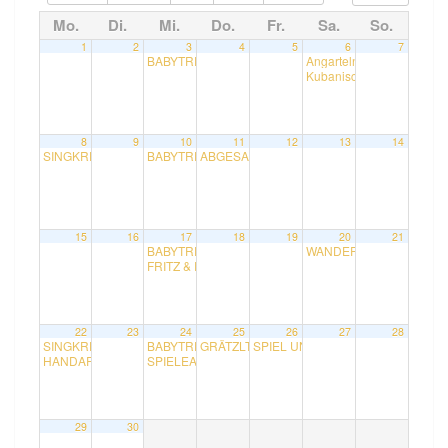
Mo.
Di.
Mi.
Do.
Fr.
Sa.
So.
1
2
3
4
5
6
7
BABYTREFF mit Natalie
Angarteln
10:00
14:00
Kubanisches Konzert mit
8
9
10
11
12
13
14
SINGKREIS mit Rudolf
BABYTREFF mit Natalie
ABGESAGT! SPIEL UND SPASS KINDERGRU
15:00
10:00
15
16
17
18
19
20
21
BABYTREFF mit Natalie
WANDERUNG Hadersdorf-W
10:00
FRITZ & RUDI STELLEN LITERATUR AUS ITALIEN V
22
23
24
25
26
27
28
SINGKREIS mit Rudolf
BABYTREFF mit Natalie
GRÄTZLTRATSCH im Vereinslokal mit Regina
SPIEL UND SPASS KINDERGRUPPE
15:00
10:00
HANDARBEITSRUNDE mit Andrea und Irene
SPIELEABEND mit Daniela, Bodo und Karl
18:00
18:30
29
30