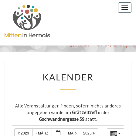
Togg
navig
KALENDER
KALENDER
Alle Veranstaltungen finden, sofern nichts anderes
angegeben wurde, im
Grätzeltreff
in der
Gschwandnergasse 59
statt.
2023
MÄRZ
MAI
2025