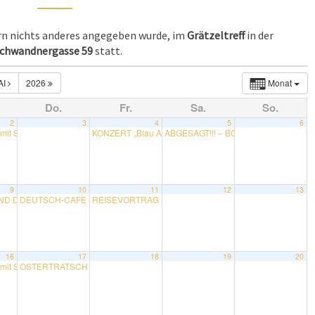
ern nichts anderes angegeben wurde, im
Grätzeltreff
in der
chwandnergasse 59
statt.
AI
2026
Monat
Do.
Fr.
Sa.
So.
2
3
4
5
6
mit Sarah
KONZERT „Blau AG“
ABGESAGT!!! – BOWLING mit Eva
10:00
19:00
15:0
9
10
11
12
13
 DISKUSSION LANGZEITARBEITSLOSIGKEIT mit Dr. Manfred Krenn
DEUTSCH-CAFE mit Adrian
REISEVORTRAG NAMIBIA mit Reinhard Bayer
19:00
19:00
19:00
16
17
18
19
20
mit Sarah
OSTERTRATSCH im Vereinslokal mit Regina und Uschi
10:00
17:00