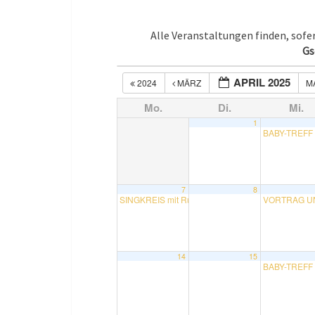
Alle Veranstaltungen finden, sof
Gs
APRIL 2025
2024
MÄRZ
M
Mo.
Di.
Mi.
1
BABY-TREFF 
7
8
SINGKREIS mit Rudolf
VORTRAG UND
15:00
14
15
BABY-TREFF 