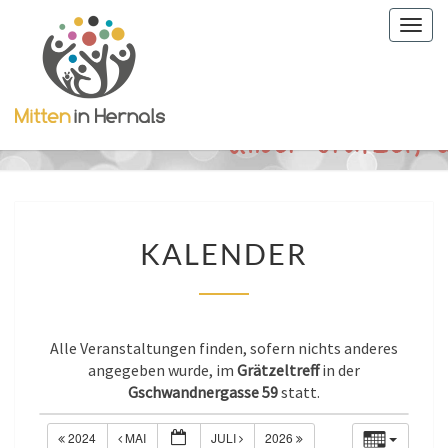
Togg
navig
KALENDER
KALENDER
Alle Veranstaltungen finden, sofern nichts anderes
angegeben wurde, im
Grätzeltreff
in der
Gschwandnergasse 59
statt.
2024
MAI
JULI
2026