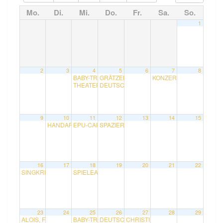
Mo.
Di.
Mi.
Do.
Fr.
Sa.
So.
1
2
3
4
5
6
7
8
BABY-TREFF mit Sarah
GRÄTZELTRATSCH im Vereinslokal mit Regi
KONZERT mit HYKO
10:00
19:00
THEATER PLAYBACKEREI „Geschichten vom Weggeh
DEUTSCH-CAFE mit Adrian
18:00
9
10
11
12
13
14
15
HANDARBEITSRUNDE mit Andrea und Irene
EPU-CAFE mit Natalie
SPAZIERGANG ENTLANG DES ALSBACHS mit M
10:00
18:30
16
17
18
19
20
21
22
SINGKREIS mit Rudolf
SPIELEABEND mit Daniela, Bodo und Karl
15:00
18:30
23
24
25
26
27
28
29
ALOIS, FRITZ & RUDI STELLEN LITERATUR ZUM THEMA „KOCHEN“ V
BABY-TREFF mit Sarah
DEUTSCH-CAFE mit Adrian
CHRISTINE NÖSTLINGER – LESU
10:00
18:00