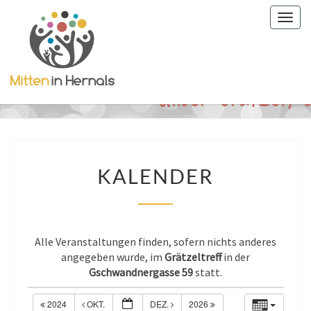
Togg
navig
KALENDER
KALENDER
Alle Veranstaltungen finden, sofern nichts anderes
angegeben wurde, im
Grätzeltreff
in der
Gschwandnergasse 59
statt.
2024
OKT.
DEZ.
2026