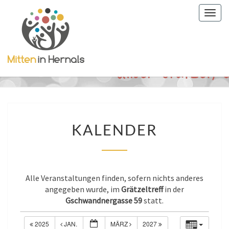
Togg
navig
KALENDER
KALENDER
Alle Veranstaltungen finden, sofern nichts anderes
angegeben wurde, im
Grätzeltreff
in der
Gschwandnergasse 59
statt.
2025
JAN.
MÄRZ
2027