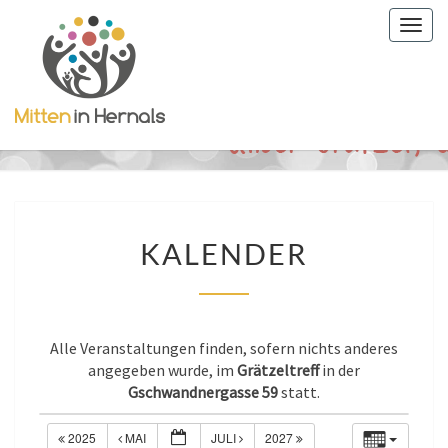
Togg
navig
KALENDER
KALENDER
Alle Veranstaltungen finden, sofern nichts anderes
angegeben wurde, im
Grätzeltreff
in der
Gschwandnergasse 59
statt.
2025
MAI
JULI
2027