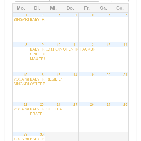
Mo.
Di.
Mi.
Do.
Fr.
Sa.
So.
1
2
3
4
5
6
7
SINGKREIS mit Rudolf
BABYTREFF mit Bettina
15:00
10:30
8
9
10
11
12
13
14
BABYTREFF mit Bettina
„Das Gute am liebevoll älter werden“ im Juni – Gespr
OPEN HOUSE im Vereinslokal
HACKBRETT – KONZERT mit Carm
10:30
13:30
SPIEL UND SPASS KINDERGRUPPE mit Sabine
16:00
MAUERSEGLER-SPAZIERGANG mit Manfred Ranalter
20:30
15
16
17
18
19
20
21
YOGA mit Ina
BABYTREFF mit Bettina
RESILIENZ-WORKSHOP mit Elisabeth Berger
9:00
10:30
19:00
SINGKREIS mit Rudolf
ÖSTERREICH UND DIE EU in der Zeitenwende
15:00
19:00
22
23
24
25
26
27
28
YOGA mit Ina
BABYTREFF mit Bettina
SPIELEABEND mit Daniela, Bodo und Karl
9:00
10:30
18:30
ERSTE HILFE FÜR DAS FAHRRAD mit Erwin Gekel
15:00
29
30
YOGA mit Ina
BABYTREFF mit Bettina
9:00
10:30