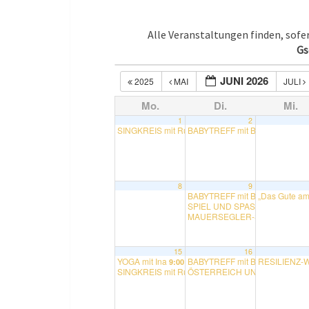
Alle Veranstaltungen finden, sof
Gs
JUNI 2026
2025
MAI
JULI
Mo.
Di.
Mi.
1
2
SINGKREIS mit Rudolf
BABYTREFF mit Bettina
15:00
10:30
8
9
BABYTREFF mit Bettina
„Das Gute am
10:30
SPIEL UND SPASS KINDERGRU
MAUERSEGLER-SPAZIERGANG m
15
16
YOGA mit Ina
BABYTREFF mit Bettina
RESILIENZ-W
9:00
10:30
SINGKREIS mit Rudolf
ÖSTERREICH UND DIE EU in d
15:00