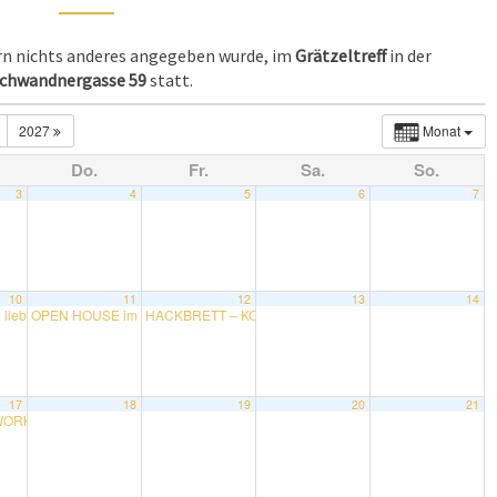
ern nichts anderes angegeben wurde, im
Grätzeltreff
in der
chwandnergasse 59
statt.
2027
Monat
Do.
Fr.
Sa.
So.
3
4
5
6
7
10
11
12
13
14
 liebevoll älter werden“ im Juni – Gesprächsrunde mit Reinhard Urban
OPEN HOUSE im Vereinslokal
HACKBRETT – KONZERT mit Carmen Menschick
13:30
17:30
19:00
PPE mit Sabine
16:00
it Manfred Ranalter
20:30
17
18
19
20
21
ORKSHOP mit Elisabeth Berger
19:00
er Zeitenwende
19:00