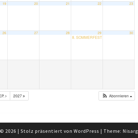
19
20
21
22
23
26
27
28
29
30
8. SOMMERFEST im Hermine-Weinreb-
EP.
2027
Abonnieren
© 2026
|
Stolz präsentiert von
WordPress
|
Theme:
Nisar