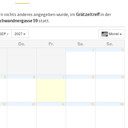
ern nichts anderes angegeben wurde, im
Grätzeltreff
in der
chwandnergasse 59
statt.
SEP.
2027
Monat
Do.
Fr.
Sa.
So.
1
2
5
6
7
8
9
12
13
14
15
16