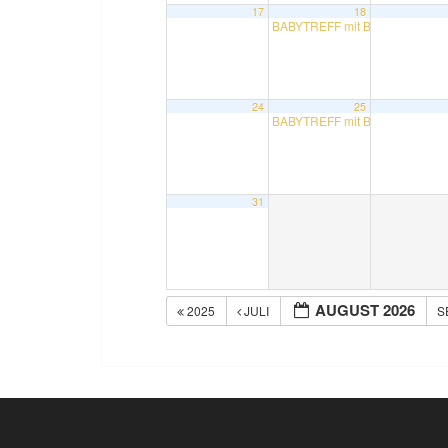
17
18
BABYTREFF mit Bettina
10:30
24
25
BABYTREFF mit Bettina
10:30
31
AUGUST 2026
2025
JULI
S