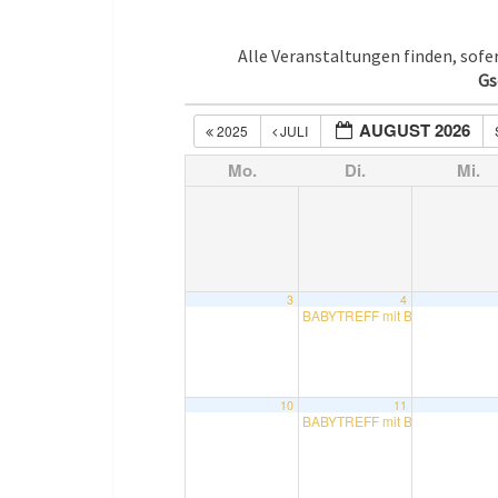
Alle Veranstaltungen finden, sof
Gs
AUGUST 2026
2025
JULI
Mo.
Di.
Mi.
3
4
BABYTREFF mit Bettina
10:30
10
11
BABYTREFF mit Bettina
10:30