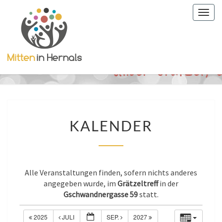
Togg
navig
KALENDER
KALENDER
Alle Veranstaltungen finden, sofern nichts anderes
angegeben wurde, im
Grätzeltreff
in der
Gschwandnergasse 59
statt.
2025
JULI
SEP.
2027