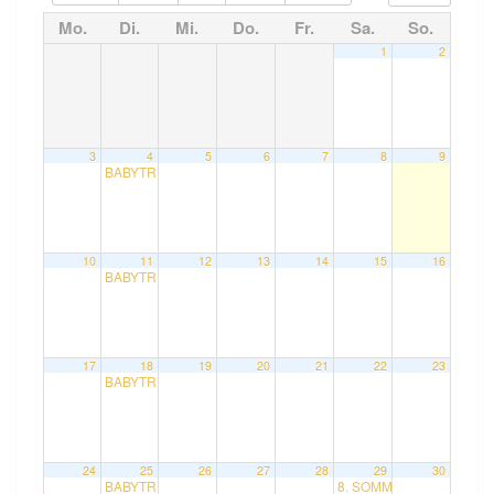
Mo.
Di.
Mi.
Do.
Fr.
Sa.
So.
1
2
3
4
5
6
7
8
9
BABYTREFF mit Bettina
10:30
10
11
12
13
14
15
16
BABYTREFF mit Bettina
10:30
17
18
19
20
21
22
23
BABYTREFF mit Bettina
10:30
24
25
26
27
28
29
30
BABYTREFF mit Bettina
8. SOMMERFEST im Hermi
10:30