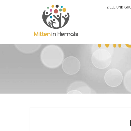
ZIELE UND GR
0:00
1:00
2:00
3:00
4:00