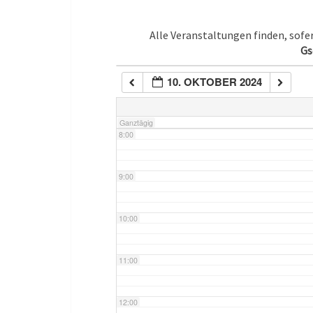
5:00
Alle Veranstaltungen finden, sof
Gs
6:00
10. OKTOBER 2024
7:00
Ganztägig
8:00
9:00
10:00
11:00
12:00