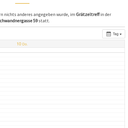
ern nichts anderes angegeben wurde, im
Grätzeltreff
in der
chwandnergasse 59
statt.
Tag
10
Do.