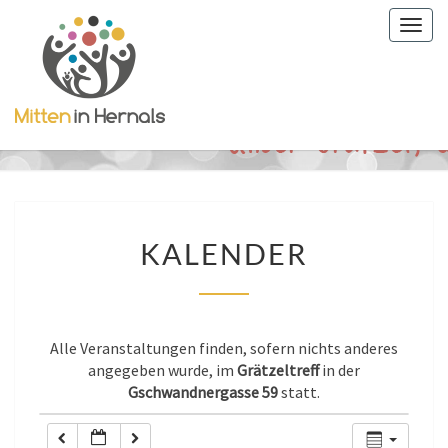
Togg
0:00
navig
1:00
2:00
3:00
KALENDER
KALENDER
4:00
5:00
Alle Veranstaltungen finden, sofern nichts anderes
angegeben wurde, im
Grätzeltreff
in der
Gschwandnergasse 59
statt.
6:00