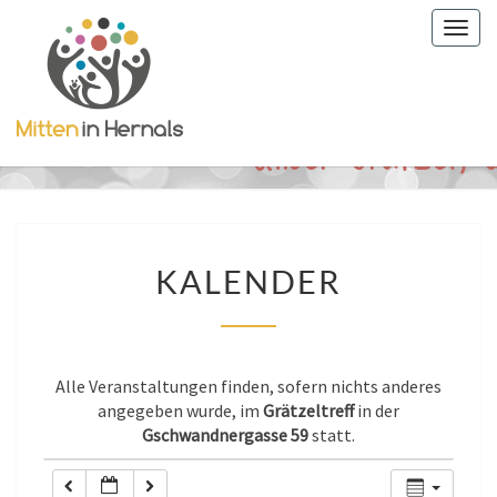
Togg
0:00
navig
1:00
2:00
3:00
KALENDER
KALENDER
4:00
5:00
Alle Veranstaltungen finden, sofern nichts anderes
angegeben wurde, im
Grätzeltreff
in der
Gschwandnergasse 59
statt.
6:00