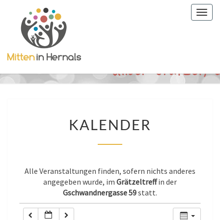
Togg
0:00
navig
1:00
2:00
3:00
KALENDER
KALENDER
4:00
5:00
Alle Veranstaltungen finden, sofern nichts anderes
angegeben wurde, im
Grätzeltreff
in der
Gschwandnergasse 59
statt.
6:00