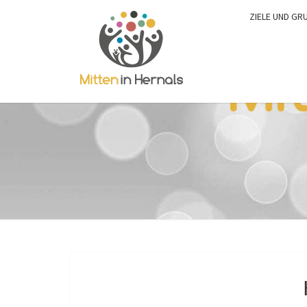
ZIELE UND GR
0:00
1:00
2:00
3:00
4:00