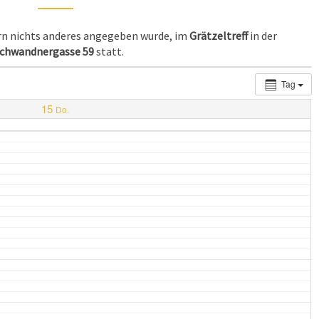
ern nichts anderes angegeben wurde, im
Grätzeltreff
in der
chwandnergasse 59
statt.
Tag
15
Do.