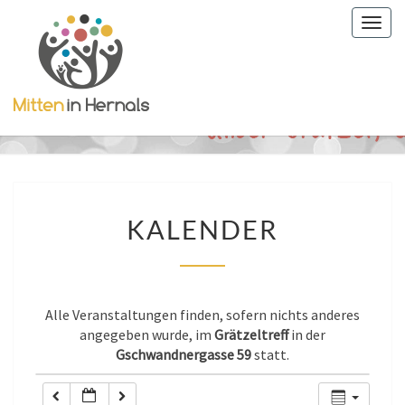
Togg
0:00
navig
1:00
2:00
3:00
KALENDER
KALENDER
4:00
5:00
Alle Veranstaltungen finden, sofern nichts anderes
angegeben wurde, im
Grätzeltreff
in der
Gschwandnergasse 59
statt.
6:00