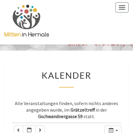
Togg
0:00
navig
1:00
2:00
3:00
KALENDER
KALENDER
4:00
5:00
Alle Veranstaltungen finden, sofern nichts anderes
angegeben wurde, im
Grätzeltreff
in der
Gschwandnergasse 59
statt.
6:00