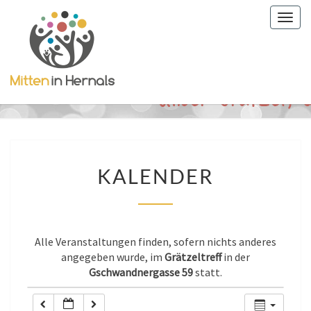
Togg
0:00
navig
1:00
2:00
3:00
KALENDER
KALENDER
4:00
5:00
Alle Veranstaltungen finden, sofern nichts anderes
angegeben wurde, im
Grätzeltreff
in der
Gschwandnergasse 59
statt.
6:00