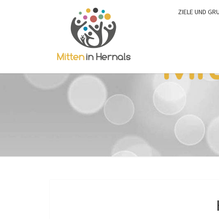
ZIELE UND GR
0:00
1:00
2:00
3:00
4:00