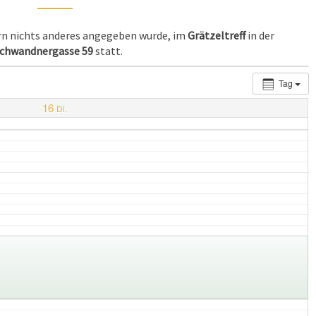
ern nichts anderes angegeben wurde, im
Grätzeltreff
in der
chwandnergasse 59
statt.
Tag
16
Di.