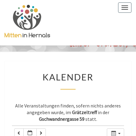
Togg
0:00
navig
1:00
2:00
3:00
KALENDER
KALENDER
4:00
5:00
Alle Veranstaltungen finden, sofern nichts anderes
angegeben wurde, im
Grätzeltreff
in der
Gschwandnergasse 59
statt.
6:00