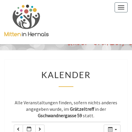
Togg
0:00
navig
1:00
2:00
3:00
KALENDER
KALENDER
4:00
5:00
Alle Veranstaltungen finden, sofern nichts anderes
angegeben wurde, im
Grätzeltreff
in der
Gschwandnergasse 59
statt.
6:00