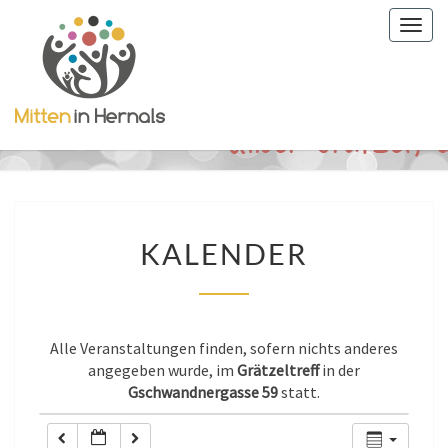
Togg
0:00
navig
1:00
2:00
3:00
KALENDER
KALENDER
4:00
5:00
Alle Veranstaltungen finden, sofern nichts anderes
angegeben wurde, im
Grätzeltreff
in der
Gschwandnergasse 59
statt.
6:00