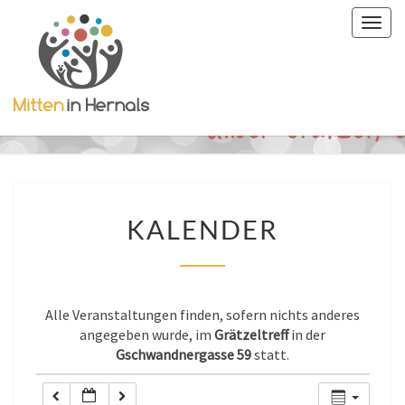
Togg
0:00
navig
1:00
2:00
3:00
KALENDER
KALENDER
4:00
5:00
Alle Veranstaltungen finden, sofern nichts anderes
angegeben wurde, im
Grätzeltreff
in der
Gschwandnergasse 59
statt.
6:00