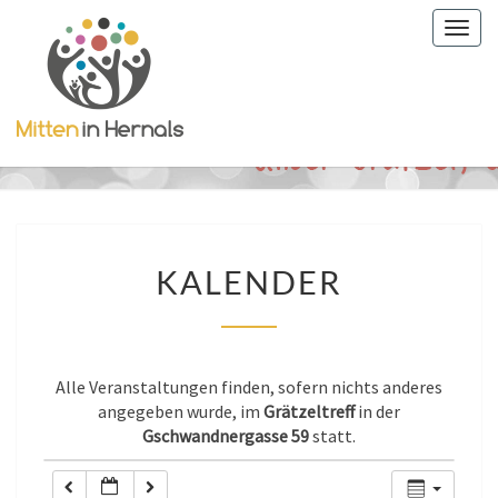
Togg
0:00
navig
1:00
2:00
3:00
KALENDER
KALENDER
4:00
5:00
Alle Veranstaltungen finden, sofern nichts anderes
angegeben wurde, im
Grätzeltreff
in der
Gschwandnergasse 59
statt.
6:00