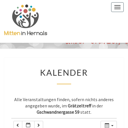
Togg
0:00
navig
1:00
2:00
3:00
KALENDER
KALENDER
4:00
5:00
Alle Veranstaltungen finden, sofern nichts anderes
angegeben wurde, im
Grätzeltreff
in der
Gschwandnergasse 59
statt.
6:00