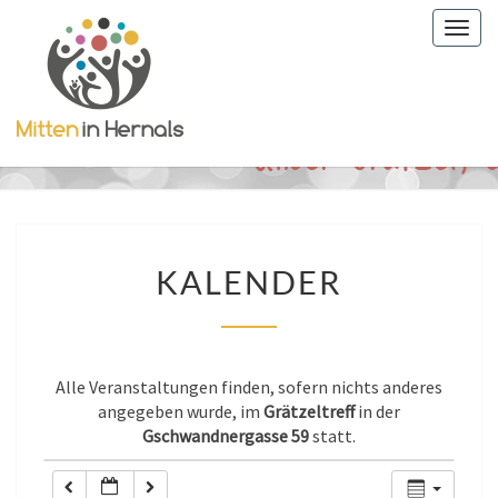
Togg
0:00
navig
1:00
2:00
3:00
KALENDER
KALENDER
4:00
5:00
Alle Veranstaltungen finden, sofern nichts anderes
angegeben wurde, im
Grätzeltreff
in der
Gschwandnergasse 59
statt.
6:00