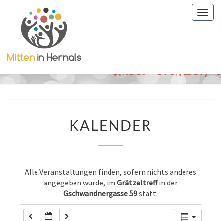
Togg
0:00
navig
1:00
2:00
3:00
KALENDER
KALENDER
4:00
5:00
Alle Veranstaltungen finden, sofern nichts anderes
angegeben wurde, im
Grätzeltreff
in der
Gschwandnergasse 59
statt.
6:00