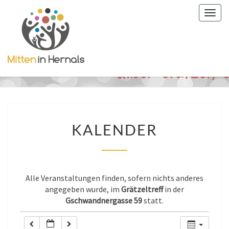
Togg
0:00
navig
1:00
2:00
3:00
KALENDER
KALENDER
4:00
5:00
Alle Veranstaltungen finden, sofern nichts anderes
angegeben wurde, im
Grätzeltreff
in der
Gschwandnergasse 59
statt.
6:00