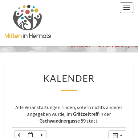
Togg
0:00
navig
1:00
2:00
3:00
KALENDER
KALENDER
4:00
5:00
Alle Veranstaltungen finden, sofern nichts anderes
angegeben wurde, im
Grätzeltreff
in der
Gschwandnergasse 59
statt.
6:00