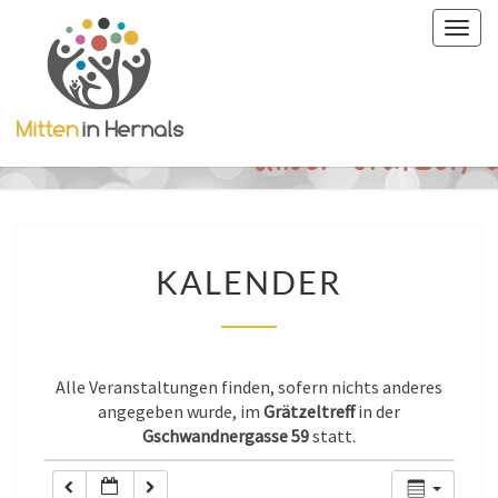
Togg
0:00
navig
1:00
2:00
3:00
KALENDER
KALENDER
4:00
5:00
Alle Veranstaltungen finden, sofern nichts anderes
angegeben wurde, im
Grätzeltreff
in der
Gschwandnergasse 59
statt.
6:00