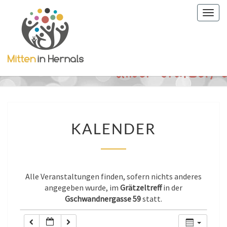
Togg
0:00
navig
1:00
2:00
3:00
KALENDER
KALENDER
4:00
5:00
Alle Veranstaltungen finden, sofern nichts anderes
angegeben wurde, im
Grätzeltreff
in der
Gschwandnergasse 59
statt.
6:00