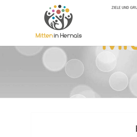
ZIELE UND GR
0:00
1:00
2:00
3:00
4:00