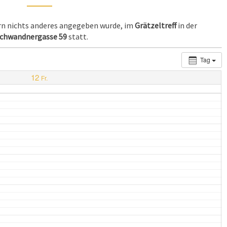
ern nichts anderes angegeben wurde, im
Grätzeltreff
in der
chwandnergasse 59
statt.
Tag
12
Fr.