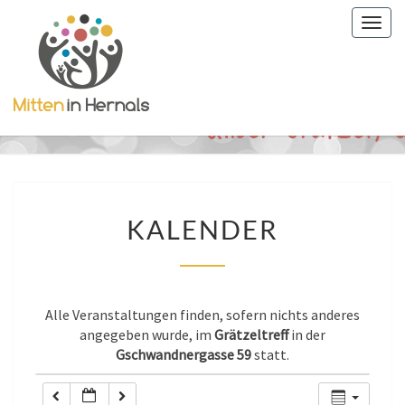
Togg
0:00
navig
1:00
2:00
3:00
KALENDER
KALENDER
4:00
5:00
Alle Veranstaltungen finden, sofern nichts anderes
angegeben wurde, im
Grätzeltreff
in der
Gschwandnergasse 59
statt.
6:00