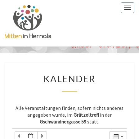
Togg
0:00
navig
1:00
2:00
3:00
KALENDER
KALENDER
4:00
5:00
Alle Veranstaltungen finden, sofern nichts anderes
angegeben wurde, im
Grätzeltreff
in der
Gschwandnergasse 59
statt.
6:00